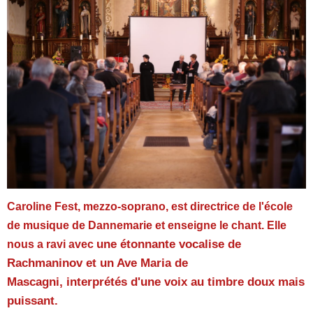
Caroline Fest, mezzo-soprano, est directrice de l'école
de musique de Dannemarie et enseigne le chant. Elle
une étonnante vocalise de
nous a ravi avec
Rachmaninov et un Ave Maria de
Mascagni, interprétés d'une voix au timbre doux mais
puissant.