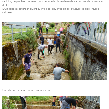
racloirs, de pioches, de seaux, ont dégagé la chute d'eau de sa gangue de mousse et
de tuf.
D'un aspect sombre et gluant la chute est devenue un bel ouvrage de pierre taillée
calcaire
.
Une chaîne de seaux pour évacuer le tuf.