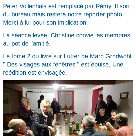
Peter Vollenhals est remplacé par Rémy. Il sort
du bureau mais restera notre reporter photo.
Merci à lui pour son implication.
La séance levée, Christine convie les membres
au pot de l'amitié.
Le tome 2 du livre sur Lutter de Marc Grodwohl
" Des visages aux fenêtres " est épuisé. Une
réédition est envisagée.