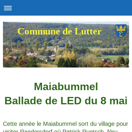
Commune de Lutter
Maiabummel
Ballade de LED du 8 mai
Cette année le Maiabummel sort du village pour
v
isiter R
aedersdorf où
Patrick Ruetsch, féru