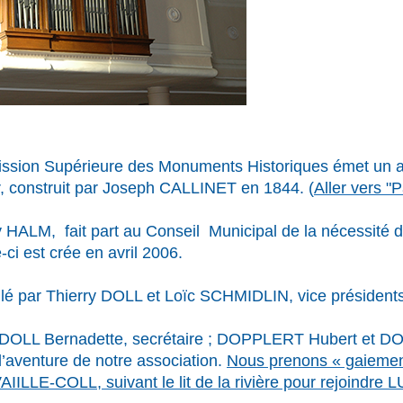
sion Supérieure des Monuments Historiques émet un av
er, construit par Joseph CALLINET en 1844. (
Aller vers "P
 HALM, fait part au Conseil Municipal de la nécessité d
-ci est crée en avril 2006.
é par Thierry DOLL et Loïc SCHMIDLIN, vice président
; DOLL Bernadette, secrétaire ; DOPPLERT Hubert et DO
’aventure de notre association.
Nous prenons « gaiemen
IILLE-COLL, suivant le lit de la rivière pour rejoindre 