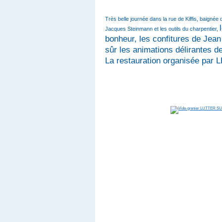
Très belle journée dans la rue de Kiffis, baign
Jacques Steinmann et les outils du charpentier,
bonheur, les confitures de Jean 
sûr les animations délirantes d
La restauration organisée par L