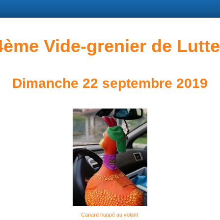
4ème Vide-grenier de Lutte
Dimanche 22 septembre 2019
Canard huppé au volant