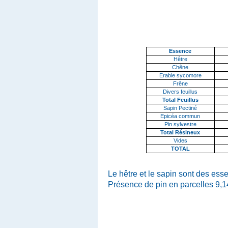
Essence
Hêtre
Chêne
Erable sycomore
Frêne
Divers feuillus
Total Feuillus
Sapin Pectiné
Epicéa commun
Pin sylvestre
Total Résineux
Vides
TOTAL
Le hêtre et le sapin sont des ess
Présence de pin en parcelles 9,1