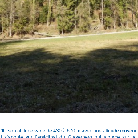
e l’Ill, son altitude varie de 430 à 670 m avec une altitude moyen
 s’appuie sur l’anticlinal du Glaserberg qui s’ouvre sur l