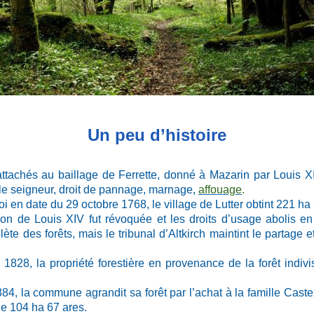
Un peu d’histoire
s attachés au baillage de Ferrette, donné à Mazarin par Louis
 le seigneur, droit de pannage, marnage,
affouage
.
i en date du 29 octobre 1768, le village de Lutter obtint 221 ha
tion de Louis XIV fut révoquée et les droits d’usage abolis
te des forêts, mais le tribunal d’Altkirch maintint le partage et
828, la propriété forestière en provenance de la forêt indivis
884, la commune agrandit sa forêt par l’achat à la famille Cast
de 104 ha 67 ares.