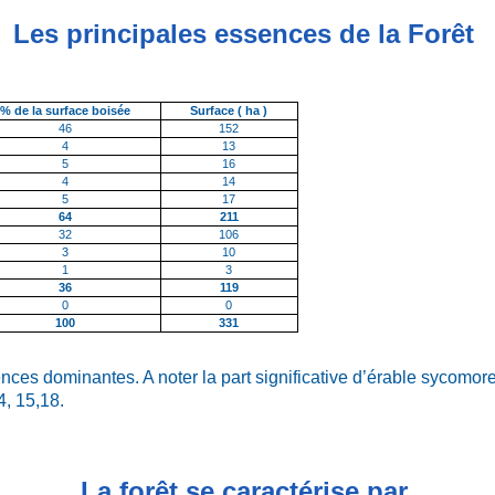
Les principales essences de la Forêt
% de la surface boisée
Surface ( ha )
46
152
4
13
5
16
4
14
5
17
64
211
32
106
3
10
1
3
36
119
0
0
100
331
ences dominantes. A noter la part significative d’érable sycomore
4, 15,18.
La forêt se caractérise par