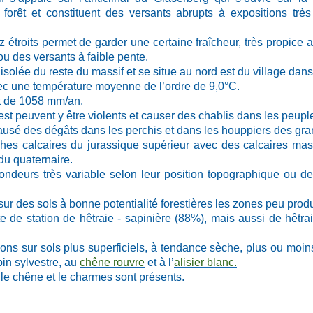
orêt et constituent des versants abrupts à expositions très
étroits permet de garder une certaine fraîcheur, très propice 
 ou des versants à faible pente.
isolée du reste du massif et se situe au nord est du village dans
vec une température moyenne de l’ordre de 9,0°C.
t de 1058 mm/an.
st peuvent y être violents et causer des chablis dans les peupl
ausé des dégâts dans les perchis et dans les houppiers des gra
ches calcaires du jurassique supérieur avec des calcaires ma
du quaternaire.
fondeurs très variable selon leur position topographique ou de
sur des sols à bonne potentialité forestières les zones peu pro
e de station de hêtraie - sapinière (88%), mais aussi de hêtra
ons sur sols plus superficiels, à tendance sèche, plus ou mo
pin sylvestre, au
chêne rouvre
et à l’
alisier blanc.
 le chêne et le charmes sont présents.