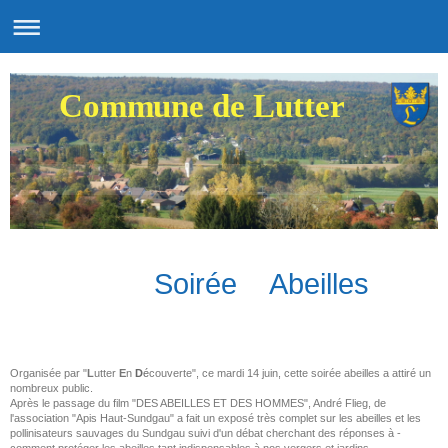
Commune de Lutter
Soirée Abeilles
Organisée par "
L
utter
E
n
D
é
couverte", ce mardi 14 juin, cette soirée abeilles a attiré un
nombreux public.
Après le passage du film "DES ABEILLES ET DES HOMMES", André Flieg, de
l'association "Apis Haut-Sundgau" a fait un exposé très complet sur les abeilles et les
pollinisateurs sauvages du Sundgau suivi d'un débat cherchant des réponses à -
comment protéger les abeilles tant indispensables à nos vergers et jardins -.