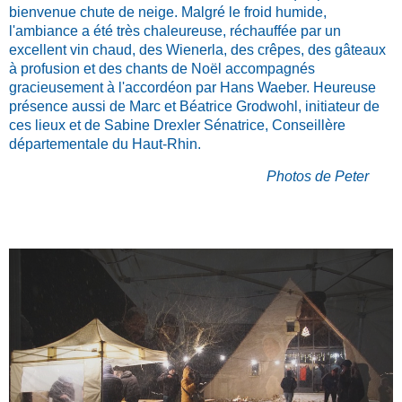
bienvenue chute de neige. Malgré le froid humide,
l'ambiance a été très chaleureuse, réchauffée par un
excellent vin chaud, des Wienerla, des crêpes, des gâteaux
à profusion et des chants de Noël accompagnés
gracieusement à l'accordéon par Hans Waeber. Heureuse
présence aussi de Marc et Béatrice Grodwohl, initiateur de
ces lieux et de
Sabine Drexler Sénatrice, Conseillère
départementale du Haut-Rhin.
Photos de Peter