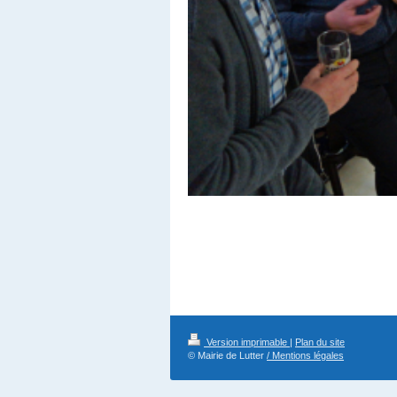
Version imprimable
|
Plan du site
© Mairie de Lutter
/ Mentions légales