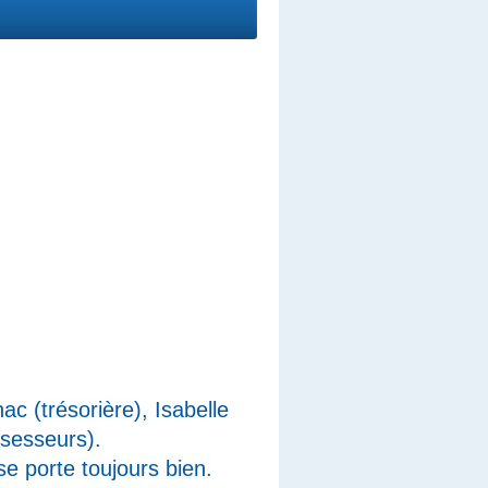
nac (
trésorière)
, Isabelle
ssesseurs).
 se porte toujours bien.