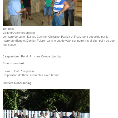
1er juillet :
Visite d'Obermorschwiller.
Le maire de Lutter, Daniel, Corinne, Christine, Patrick et Franz sont accueillis par le
maire du village et Damien Foltzer dans le but de valoriser notre travail d'un point de vue
touristique.
3 septembre : Rund Um chez Colette Litschig.
Environnement
5 avril : Haut-Rhin propre.
Préparation de l'hotel à insectes avec l'école.
Barrière Ueberschlag