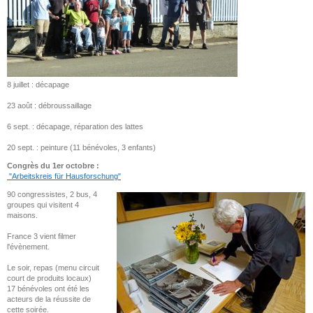
8 juillet : décapage
23 août : débroussaillage
6 sept. : décapage, réparation des lattes
20 sept. : peinture (11 bénévoles, 3 enfants)
Congrès du 1er octobre :
"Arbeitskreis für Hausforschung"
90 congressistes, 2 bus, 4
groupes qui visitent 4
maisons.
France 3 vient filmer
l'évènement.
Le soir, repas (menu circuit
court de produits locaux)
17 bénévoles ont été les
acteurs de la réussite de
cette soirée.