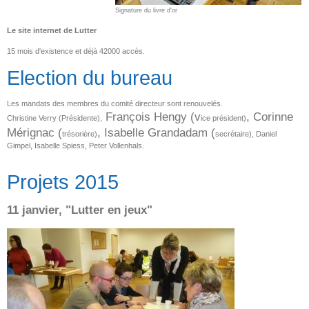
Signature du livre d'or
Le site internet de Lutter
15 mois d'existence et déjà 42000 accès.
Election du bureau
Les mandats des membres du comité directeur sont renouvelés.
François Hengy (v
, Corinne
Christine Verry (
Présidente)
,
ice président)
Mérignac (
, Isabelle Grandadam (
trésorière)
secrétaire), Daniel
Gimpel, Isabelle Spiess, Peter Vollenhals.
Projets 2015
11 janvier, "Lutter en jeux"