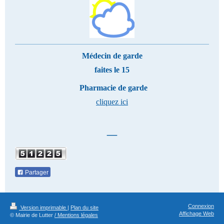
Médecin de garde
faites le 15
Pharmacie de garde
cliquez ici
_
Partager
Connexion
Version imprimable
|
Plan du site
Affichage Web
© Mairie de Lutter
/ Mentions légales