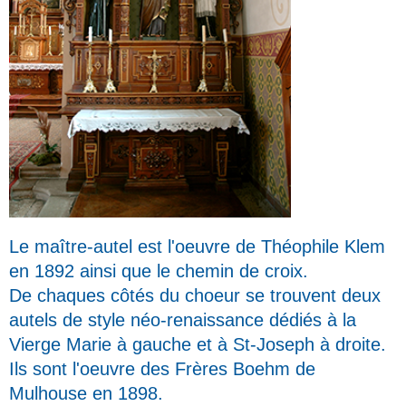
Le maître-autel est l'oeuvre de Théophile Klem
en 1892 ainsi que le chemin de croix.
De chaques côtés du choeur se trouvent deux
autels de style néo-renaissance dédiés à la
Vierge Marie à gauche et à St-Joseph à droite.
Ils sont l'oeuvre des Frères Boehm de
Mulhouse en 1898.