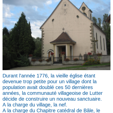
Durant l'année 1776, la vieille église étant
devenue trop petite pour un village dont la
population avait doublé ces 50 dernières
années, la communauté villageoise de Lutter
décide de construire un nouveau sanctuaire.
A la charge du village, la nef.
A la charge du Chapitre catédral de Bâle, le