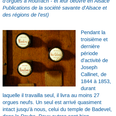
d'orgues à Rouffach - et leur oeuvre en Alsace"
Publications de la société savante d'Alsace et
des régions de l'est)
Pendant la
troisième et
dernière
période
d'activité de
Joseph
Callinet, de
1844 à 1853,
durant
laquelle il travailla seul, il livra au moins 27
orgues neufs. Un seul est arrivé quasiment
intact jusqu'à nous, celui du temple de Badevel,