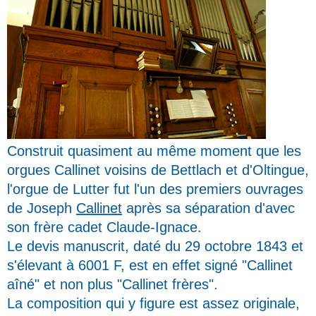
Construit quasiment au même moment que les
orgues Callinet voisins de Bettlach et d'Oltingue,
l'orgue de Lutter fut l'un des premiers ouvrages
de Joseph
Callinet
après sa séparation d'avec
son frère cadet Claude-Ignace.
Le devis manuscrit, daté du 29 octobre 1843 et
s'élevant à 6001 F, est en effet signé "Callinet
aîné" et non plus "Callinet frères".
La composition qui y figure est assez originale,